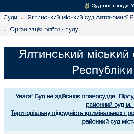
Судова влада 
Суди
Ялтинський міський суд Автономної 
•
Організація роботи суду
•
Ялтинський міський 
Республік
Увага! Суд не здійснює правосуддя. Підс
районний суд м.
Територіальну підсудність кримінальних пр
районний суд міст