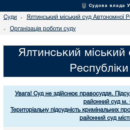
Судова влада 
Суди
Ялтинський міський суд Автономної 
•
Організація роботи суду
•
Ялтинський міський 
Республік
Увага! Суд не здійснює правосуддя. Підс
районний суд м.
Територіальну підсудність кримінальних пр
районний суд міст