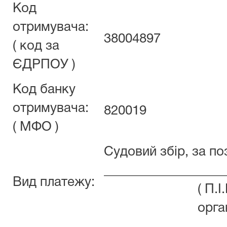
Код
отримувача:
38004897
( код за
ЄДРПОУ )
Код банку
отримувача:
820019
( МФО )
Судовий збір, за п
__________________
Вид платежу:
( П.
орга