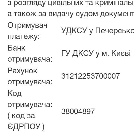
з розгляду цивільних та криміналь
а також за видачу судом документ
Отримувач
УДКCУ у Печерсько
платежу:
Банк
ГУ ДКСУ у м. Києві
отримувача:
Рахунок
31212253700007
отримувача:
Код
отримувача:
38004897
( код за
ЄДРПОУ )