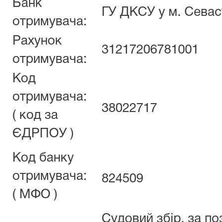
Банк
ГУ ДКСУ у м. Севас
отримувача:
Рахунок
31217206781001
отримувача:
Код
отримувача:
38022717
( код за
ЄДРПОУ )
Код банку
отримувача:
824509
( МФО )
Судовий збір, за п