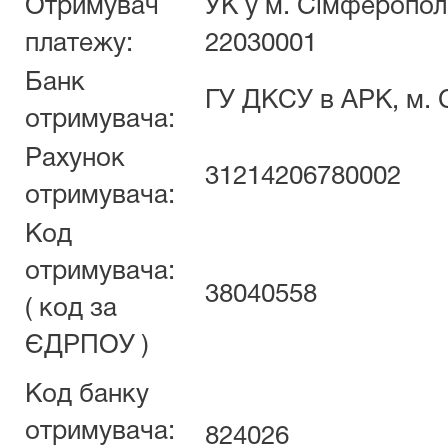
Отримувач
УК у м. Сімферопол
платежу:
22030001
Банк
ГУ ДКСУ в АРК, м.
отримувача:
Рахунок
31214206780002
отримувача:
Код
отримувача:
38040558
( код за
ЄДРПОУ )
Код банку
отримувача:
824026