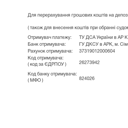
Для перерахування грошових коштів на депоз
( також для внесення коштів при обранні судом
Отримувач платежу:
ТУ ДСА України в АР 
Банк отримувача:
ГУ ДКСУ в АРК, м. Сі
Рахунок отримувача:
37319012000604
Код отримувача:
26273942
( код за ЄДРПОУ )
Код банку отримувача:
824026
( МФО )