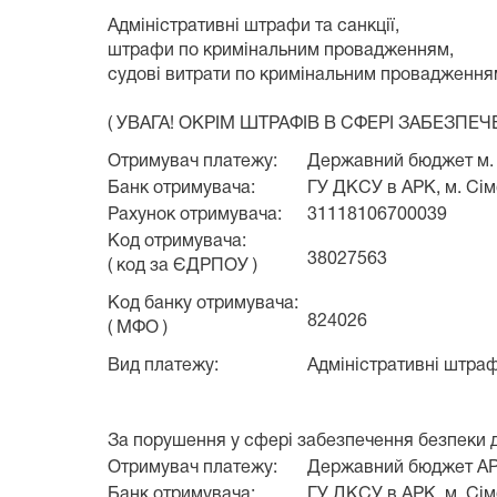
Адміністративні штрафи та санкції,
штрафи по кримінальним провадженням,
судові витрати по кримінальним провадження
( УВАГА! ОКРІМ ШТРАФІВ В СФЕРІ ЗАБЕЗП
Отримувач платежу:
Державний бюджет м.
Банк отримувача:
ГУ ДКСУ в АРК, м. Сі
Рахунок отримувача:
31118106700039
Код отримувача:
38027563
( код за ЄДРПОУ )
Код банку отримувача:
824026
( МФО )
Вид платежу:
Адміністративні штраф
За порушення у сфері забезпечення безпеки 
Отримувач платежу:
Державний бюджет
А
Банк отримувача:
ГУ ДКСУ в АРК, м. Сі