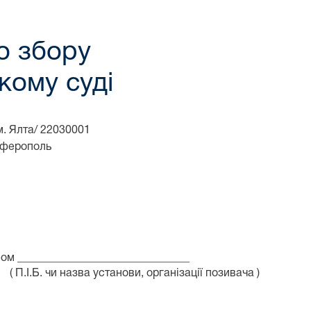
о збору
кому суді
м. Ялта/ 22030001
мферополь
вом _______________________________
( П.І.Б. чи назва установи, організації позивача )