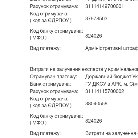
Рахунок отримувача:
31114149700001
Код отримувача:
37978503
( код за ЄДРПОУ )
Код банку отримувача:
824026
( МФО )
Вид платежу:
Адміністративні штра
Витрати на залучення експерта у кримінальн
Отримувач платежу:
Державний бюджет Ук
Банк отримувача:
ГУ ДКСУ в АРК, м. Сі
Рахунок отримувача:
31114115700002
Код отримувача:
38040558
( код за ЄДРПОУ )
Код банку отримувача:
824026
( МФО )
Вид платежу:
Витрати на залучення