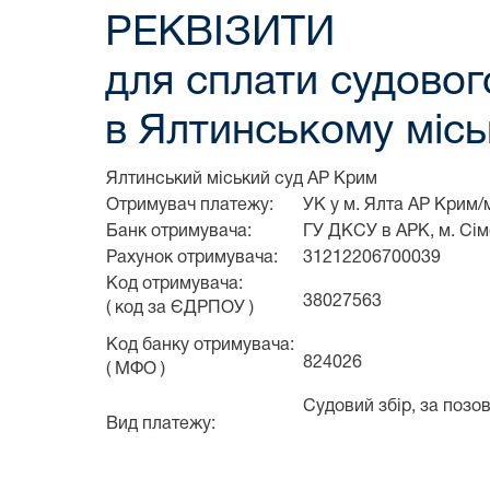
РЕКВІЗИТИ
для сплати судовог
в Ялтинському місь
Ялтинський міський суд АР Крим
Отримувач платежу:
УК у м. Ялта АР Крим/
Банк отримувача:
ГУ ДКСУ в АРК, м. Сі
Рахунок отримувача:
31212206700039
Код отримувача:
38027563
( код за ЄДРПОУ )
Код банку отримувача:
824026
( МФО )
Судовий збір, за позо
Вид платежу: