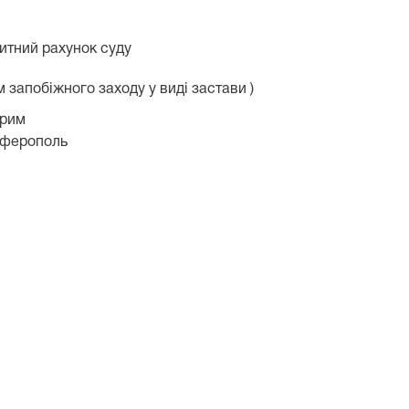
итний рахунок суду
 запобіжного заходу у виді застави )
Крим
мферополь