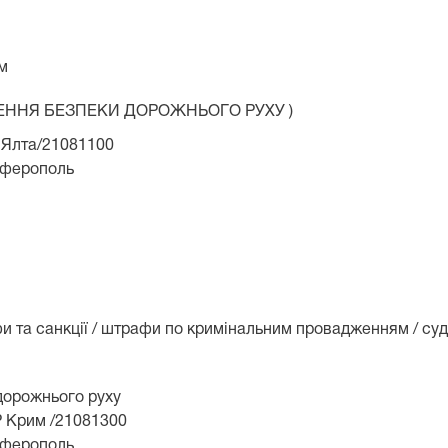
м
ЕЧЕННЯ БЕЗПЕКИ ДОРОЖНЬОГО РУХУ )
 Ялта/21081100
мферополь
и та санкції / штрафи по кримінальним провадженням / су
дорожнього руху
Р Крим
/21081300
мферополь