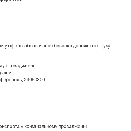
фи у сфері забезпечення безпеки дорожнього руху
ому провадженні
раїни
мферополь, 24060300
 експерта у кримінальному провадженні