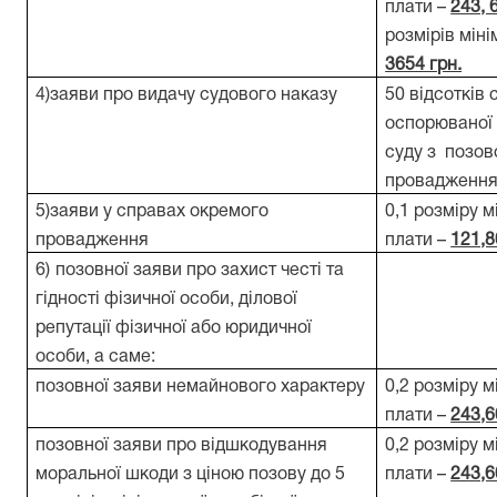
плати –
243, 
розмірів міні
3654 грн.
4)заяви про видачу судового наказу
50 відсотків 
оспорюваної 
суду з позов
провадженн
5)заяви у справах окремого
0,1 розміру м
провадження
плати –
121,8
6)
позовної заяви про захист честі та
гідності фізичної особи, ділової
репутації фізичної або юридичної
особи, а саме:
позовної заяви немайнового характеру
0,2 розміру м
плати –
243,6
позовної заяви про відшкодування
0,2 розміру м
моральної шкоди з ціною позову до 5
плати –
243,6