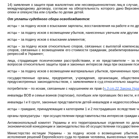
14) заявления о защите прав малолетних или несовершеннолетних лиц в случае, 
международному договору, согласие на обязательность которого дано Верхов
опеки и опекунства или службы по делам детей.
От уплаты судебного сбора освобождаются:
истцы – за подачу исков о взыскании зарплаты, восстановления на работе и по
истцы – за подачу исков о возмещении убытков, нанесенных увечьем или другим
истцы – за подачу исков о взыскании алиментов;
истцы – за подачу исков относительно споров, связанных с выплатой компенса
споров, связанных с возмещением его стоимости гражданам, реабилитированны
репрессий в Украине»;
лица, страдающие психическими расстройствами, и их представители – за п
вопросов относительно защиты прав и законных интересов лица при оказании пс
истцы – за подачу исков о возмещении материальных убытков, причиненных пре
государственные органы, предприятия, учреждения, организации, обществе
предусмотренных законодательством, с заявлениями в суд относительно защиты 
потребители – по искам, связанным с нарушением их прав (
ч.3 ст.22 Закона Ук
инвалиды ВОВ и семьи воинов (партизан), погибших или пропавших без вести, и 
инвалиды І и ІІ групп, законные представители детей-инвалидов и недееспособных 
истцы – граждане, принадлежащие к категориям 1 и 2 пострадавших вследствие 
органы прокуратуры - при осуществлении представительства интересов граждан и
Антимонопольный комитет Украины и его территориальные отделения по дела
экономической конкуренции и законодательства об осуществлении государственн
Министерство юстиции Украины - за подачу исков о возмещение убытков,
исполнения решений Европейского суда по правам человека, вынесенных против