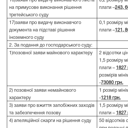
16)заяви про видачу виконавчого листа
0,2 розміру м
на примусове виконання рішення
плати –
243, 6
третейського суду
17)заяви про видачу виконавчого
0,1 розміру м
документа на підставі рішення
плати –
121, 8
іноземного суду
2. За подання до господарського суду:
1)позовної заяви майнового характеру
2 відсотки ці
1,5 розміру м
плати –
1827 
розмірів мін
-
73080 грн.
2) позовної заяви немайнового
1 розмір міні
характеру
-
1218 грн.
3) заяви про вжиття запобіжних заходів
1,5 розміру м
та забезпечення позову
плати –
1827 
4) апеляційної скарги на рішення суду
50 відсотків 