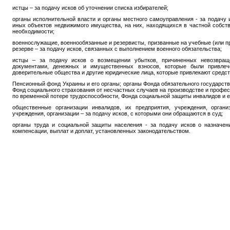
истцы – за подачу исков об уточнении списка избирателей;
органы исполнительной власти и органы местного самоуправления - за подачу
иных объектов недвижимого имущества, на них, находящихся в частной собст
необходимости;
военнослужащие, военнообязанные и резервисты, призванные на учебные (или 
резерве – за подачу исков, связанных с выполнением военного обязательства;
истцы – за подачу исков о возмещении убытков, причиненных невозвращ
документами, денежных и имущественных взносов, которые были привлеч
доверительные общества и другие юридические лица, которые привлекают средст
Пенсионный фонд Украины и его органы; органы Фонда обязательного государств
Фонд социального страхования от несчастных случаев на производстве и профе
по временной потере трудоспособности, Фонда социальной защиты инвалидов и е
общественные организации инвалидов, их предприятия, учреждения, органи
учреждения, организации – за подачу исков, с которыми они обращаются в суд;
органы труда и социальной защиты населения - за подачу исков о назначен
компенсации, выплат и доплат, установленных законодательством.