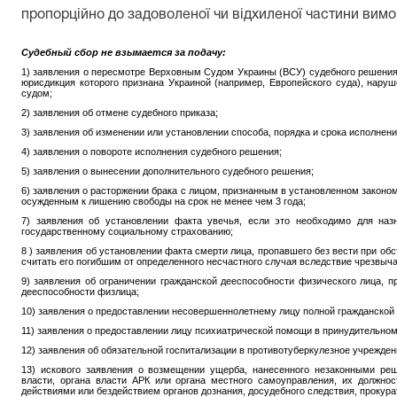
пропорційно до задоволеної чи відхиленої частини вимо
Судебный сбор не взымается за подачу:
1) заявления о пересмотре Верховным Судом Украины (ВСУ) судебного решени
юрисдикция которого признана Украиной (например, Европейского суда), нар
судом;
2) заявления об отмене судебного приказа;
3) заявления об изменении или установлении способа, порядка и срока исполнен
4) заявления о повороте исполнения судебного решения;
5) заявления о вынесении дополнительного судебного решения;
6) заявления о расторжении брака с лицом, признанным в установленном законо
осужденным к лишению свободы на срок не менее чем 3 года;
7) заявления об установлении факта увечья, если это необходимо для на
государственному социальному страхованию;
8 ) заявления об установлении факта смерти лица, пропавшего без вести при об
считать его погибшим от определенного несчастного случая вследствие чрезвыча
9) заявления об ограничении гражданской дееспособности физического лица, 
дееспособности физлица;
10) заявления о предоставлении несовершеннолетнему лицу полной гражданской
11) заявления о предоставлении лицу психиатрической помощи в принудительном
12) заявления об обязательной госпитализации в противотуберкулезное учрежден
13) искового заявления о возмещении ущерба, нанесенного незаконными реш
власти, органа власти АРК или органа местного самоуправления, их должн
действиями или бездействием органов дознания, досудебного следствия, прокура