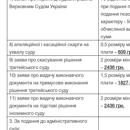
Верховним Судом України
при поданні п
подання поз
характеру - 
обчисленої в
суми
8) апеляційної і касаційної скарги на
0,5 розміру м
ухвалу суду
плати –
609 г
9) заяви про скасування рішення
2 розміри мін
третейського суду
–
2436 грн.
10) заяви про видачу виконавчого
1,5 розміру м
документа на примусове виконання
плати –
1827 
рішення третейського суду
11) заяви про видачу виконавчого
2 розміри мін
документа на підставі рішення
–
2436 грн.
іноземного суду
3. За подання до адміністративного
суду: