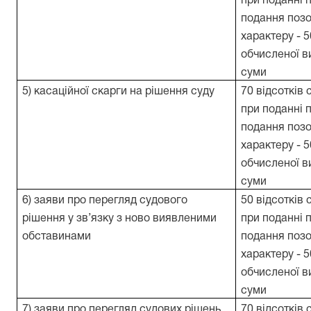
при поданні п
подання позо
характеру - 
обчисленої в
суми
5) касаційної скарги на рішення суду
70 відсотків 
при поданні п
подання поз
характеру - 
обчисленої в
суми
6) заяви про перегляд судового
50 відсотків 
рішення у зв’язку з ново виявленими
при поданні п
обставинами
подання позо
характеру - 
обчисленої в
суми
7) заяви про перегляд судових рішень
70 відсотків 