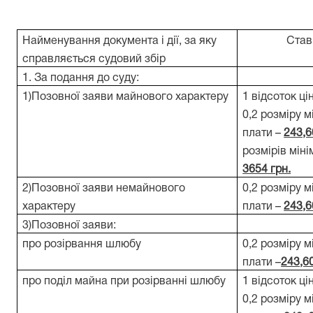
Найменування документа і дії, за яку
Став
справляється судовий збір
1. За подання до суду:
1)Позовної заяви майнового характеру
1 відсоток ці
0,2 розміру м
плати –
243,6
розмірів міні
3654 грн.
2)Позовної заяви немайнового
0,2 розміру м
характеру
плати –
243,6
3)Позовної заяви:
про розірвання шлюбу
0,2 розміру м
плати –
243,60
про поділ майна при розірванні шлюбу
1 відсоток ці
0,2 розміру м