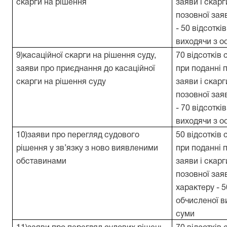
скарги на рішення
заяви і скарг
позовної за
- 50 відсоткі
виходячи з 
9)касаційної скарги на рішення суду,
70 відсотків 
заяви про приєднання до касаційної
при поданні п
скарги на рішення суду
заяви і скарг
позовної за
- 70 відсоткі
виходячи з о
10)заяви про перегляд судового
50 відсотків 
рішення у зв’язку з ново виявленими
при поданні п
обставинами
заяви і скарг
позовної з
характеру - 5
обчисленої в
суми