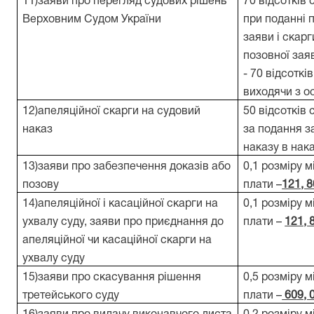
11)заяви про перегляд судових рішень
70 відсотків 
Верховним Судом України
при поданні п
заяви і скарг
позовної за
- 70 відсоткі
виходячи з о
12)апеляційної скарги на судовий
50 відсотків 
наказ
за подання з
наказу в нак
13)заяви про забезпечення доказів або
0,1 розміру м
позову
плати –
121, 8
14)апеляційної і касаційної скарги на
0,1 розміру м
ухвалу суду, заяви про приєднання до
плати –
121, 
апеляційної чи касаційної скарги на
ухвалу суду
15)заяви про скасування рішення
0,5 розміру м
третейського суду
плати –
609, 0