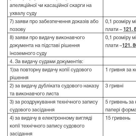
апеляційної чи касаційної скарги на
ухвалу суду
7) заяви про забезпечення доказів або
0,1 розміру м
позову
плати –
121, 
8) заяви про видачу виконавчого
0,1 розміру м
документа на підставі рішення
плати –
121, 8
іноземного суду
4. За видачу судами документів:
1)за повторну видачу копії судового
1 гривня за 
рішення
2) за видачу дубліката судового наказу
3 гривні
та виконавчого листа
3) за роздрукування технічного запису
5 гривень за
судового засідання
папері форма
4) за видачу в електронному вигляді
15 гривень
копії технічного запису судового
засідання